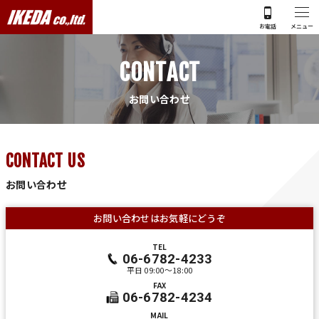
C
O
N
T
A
C
T
お
問
い
合
わ
せ
CONTACT US
お問い合わせ
お問い合わせは
お気軽にどうぞ
TEL
06-6782-4233
平日 09:00～18:00
FAX
06-6782-4234
MAIL